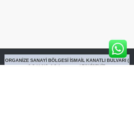
ORGANİZE SANAYİ BÖLGESİ İSMAİL KANATLI BULVARI (
2.Cd.) NO:4 Odunpazarı / ESKİŞEHİR
Tel: 0222 217 17 69
Gsm: 0533 201 32 02
info [at] canlojistik.com
www.canlojistik.com
ANASAYFA
HAKKIMIZDA