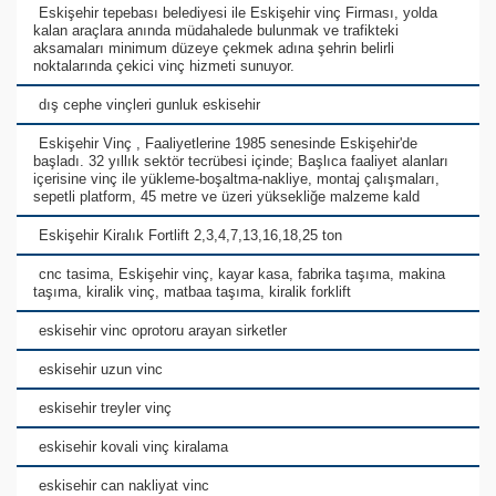
Eskişehir tepebası belediyesi ile Eskişehir vinç Firması, yolda
kalan araçlara anında müdahalede bulunmak ve trafikteki
aksamaları minimum düzeye çekmek adına şehrin belirli
noktalarında çekici vinç hizmeti sunuyor.
dış cephe vinçleri gunluk eskisehir
Eskişehir Vinç , Faaliyetlerine 1985 senesinde Eskişehir'de
başladı. 32 yıllık sektör tecrübesi içinde; Başlıca faaliyet alanları
içerisine vinç ile yükleme-boşaltma-nakliye, montaj çalışmaları,
sepetli platform, 45 metre ve üzeri yüksekliğe malzeme kald
Eskişehir Kiralık Fortlift 2,3,4,7,13,16,18,25 ton
cnc tasima, Eskişehir vinç, kayar kasa, fabrika taşıma, makina
taşıma, kiralik vinç, matbaa taşıma, kiralik forklift
eskisehir vinc oprotoru arayan sirketler
eskisehir uzun vinc
eskisehir treyler vinç
eskisehir kovali vinç kiralama
eskisehir can nakliyat vinc