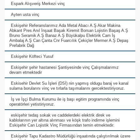
Espark Alışveriş Merkezi vinç
Ayten usta vinç
Eskişehir Referanslarımız Ada Metal Abacı A.Ş Akar Makina
Abkant Pres Anıl İnşaat Başak Kiremit Borsan Lojistin Başaş A.Ş
Bruno Seramik A.Ş Banaz A.Ş Büyükalpu Elektirik Cam İş
Ambalaj A.Ş Can Çanta Cnr Fuarcılık Çekiçler Mermer A.Ş Depaş
Prefabrik Dağ
Eskişehir Köfteci Yusuf
Eskişehir şehir hastanesi Şantiyesinde vinç Çalışmalarımız
devam etmektedir
Eskisehir Devlet Su İşleri (DSİ) nin yapmış oldugu baraj ve kanal
sulama borularını vinç ve tırlarla taşımalarını gercektestiriyoruz.
İş ve İşçi Bulma Kurumu ile iş başı egitim programında vinç
operatörleri yetistiriyoruz.
eskişehir tedaş sokak ve caddelerdeki elektrik direk ve
kablolarının yer altına alınması ve köşk trafo indirme işlemini
Eskişehir Can Lojistik Vinç Firmasından temin etmektedir.
Eskişehir Tapu Kadastro Müdürlüğü inşaatında çalıştırılmak üzere