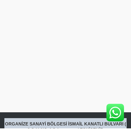
ORGANİZE SANAYİ BÖLGESİ İSMAİL KANATLI BULVARI (
2.Cd.) NO:4 Odunpazarı / ESKİŞEHİR