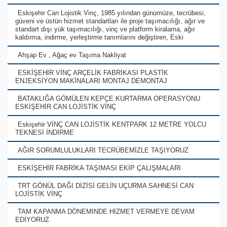
Eskişehir Can Lojistik Vinç, 1985 yılından günümüze, tecrübesi,
güveni ve üstün hizmet standartları ile proje taşımacılığı, ağır ve
standart dışı yük taşımacılığı, vinç ve platform kiralama, ağır
kaldırma, indirme, yerleştirme tanımlarını değiştiren, Eski
Ahşap Ev , Ağaç ev Taşıma Nakliyat
ESKİŞEHİR VİNÇ ARÇELİK FABRİKASI PLASTİK
ENJEKSİYON MAKİNALARI MONTAJ DEMONTAJ
BATAKLIĞA GÖMÜLEN KEPÇE KURTARMA OPERASYONU
ESKİŞEHİR CAN LOJİSTİK VİNÇ
Eskişehir VİNÇ CAN LOJİSTİK KENTPARK 12 METRE YOLCU
TEKNESİ İNDİRME
AĞIR SORUMLULUKLARI TECRÜBEMİZLE TAŞIYORUZ
ESKİŞEHİR FABRİKA TAŞIMASI EKİP ÇALIŞMALARI
TRT GÖNÜL DAĞI DİZİSİ GELİN UÇURMA SAHNESİ CAN
LOJİSTİK VİNÇ
TAM KAPANMA DÖNEMİNDE HİZMET VERMEYE DEVAM
EDİYORUZ