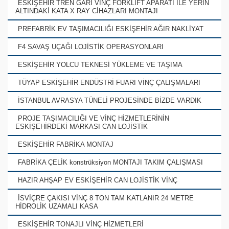
ESKİŞEHİR TREN GARI VİNÇ FORKLİFT APARATI İLE YERİN
ALTINDAKİ KATA X RAY CİHAZLARI MONTAJI
PREFABRİK EV TAŞIMACILIĞI ESKİŞEHİR AĞIR NAKLİYAT
F4 SAVAŞ UÇAĞI LOJİSTİK OPERASYONLARI
ESKİŞEHİR YOLCU TEKNESİ YÜKLEME VE TAŞIMA
TÜYAP ESKİŞEHİR ENDÜSTRİ FUARI VİNÇ ÇALIŞMALARI
İSTANBUL AVRASYA TÜNELİ PROJESİNDE BİZDE VARDIK
PROJE TAŞIMACILIĞI VE VİNÇ HİZMETLERİNİN
ESKİŞEHİRDEKİ MARKASI CAN LOJİSTİK
ESKİŞEHİR FABRİKA MONTAJ
FABRİKA ÇELİK konstrüksiyon MONTAJI TAKIM ÇALIŞMASI
HAZIR AHŞAP EV ESKİŞEHİR CAN LOJİSTİK VİNÇ
İSVİÇRE ÇAKISI VİNÇ 8 TON TAM KATLANIR 24 METRE
HİDROLİK UZAMALI KASA
ESKİŞEHİR TONAJLI VİNÇ HİZMETLERİ