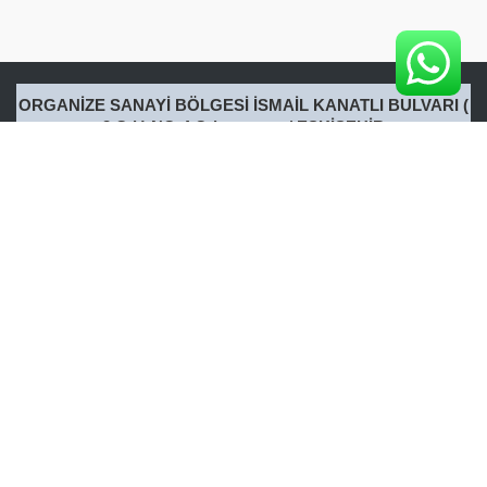
ORGANİZE SANAYİ BÖLGESİ İSMAİL KANATLI BULVARI (
2.Cd.) NO:4 Odunpazarı / ESKİŞEHİR
Tel: 0222 217 17 69
Gsm: 0533 201 32 02
info [at] canlojistik.com
www.canlojistik.com
ANASAYFA
HAKKIMIZDA
HİZMETLERİMİZ
DEĞERLER
HABERLER