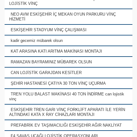
LOJİSTİK VİNÇ
NEO AVM ESKİŞEHİR İÇ MEKAN OYUN PARKURU VİNÇ
HİZMETİ
ESKİŞEHİR STADYUM VİNÇ ÇALIŞMASI
kadir gecemiz mübarek olsun
KAT ARASINA KATI ARITMA MAKİNASI MONTAJI
RAMAZAN BAYRAMINIZ MÜBAREK OLSUN
CAN LOJİSTİK GARAJDAN KESİTLER
ŞEHİR HASTANESİ ÇATIYA 30 TON VİNÇ UÇURMA
TREN YOLU BALAST MAKİNASI 40 TON İNDİRME can lojistik
vinç
ESKİŞEHİR TREN GARI VİNÇ FORKLİFT APARATI İLE YERİN
ALTINDAKİ KATA X RAY CİHAZLARI MONTAJI
PREFABRİK EV TAŞIMACILIĞI ESKİŞEHİR AĞIR NAKLİYAT
F4 SAVAŞ UÇAĞI LOJİSTİK OPERASYONLARI