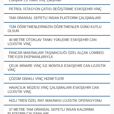
Eskişehir Eti Totem Vinç Çalışması
PETROL İSTASYON ÇATISI DEĞİŞTİRME ESKİŞEHİR VİNÇ
TAM ORANSAL SEPETLİ İNSAN PLATFORM ÇALIŞMALARI
TÜM ÖĞRETMENLERİMİZİN ÖĞRETMENLER GÜNÜ KUTLU
OLSUN
40 METRE OTOKLAV TANKI YÜKLEME ESKİŞEHİR CAN
LOJİSTİK VİNÇ
PANCAR MAKİNALARI TAŞIMACILIĞI ÖZEL ALÇAK LOWBED
TREYLER EKİPMANLARIYLA
ÇELİK MİNARE VİNÇ İLE MONTAJI ESKİŞEHİR CAN LOJİSTİK
VİNÇ
ÇÖZÜM ODAKLI VİNÇ HİZMETLERİ
HAVACILIK MÜZESİ VİNÇ ÇALIŞMALARI ESKİŞEHİR CAN
LOJİSTİK VİNÇ
HIZLI TREN ÖZEL RAY MAKİNASI LOJİSTİK OPERASYONU
37 METRE TAM ORANSAL SEPETLİ İNSAN KALDIRMA
PLATFORM ÇALIŞMALARI