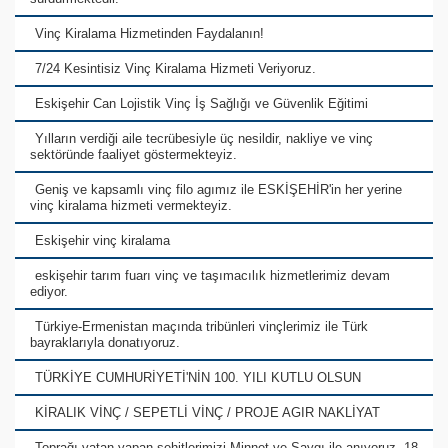
Vinç Kiralama Hizmetinden Faydalanın!
7/24 Kesintisiz Vinç Kiralama Hizmeti Veriyoruz.
Eskişehir Can Lojistik Vinç İş Sağlığı ve Güvenlik Eğitimi
Yılların verdiği aile tecrübesiyle üç nesildir, nakliye ve vinç
sektöründe faaliyet göstermekteyiz.
Geniş ve kapsamlı vinç filo agımız ile ESKİŞEHİR'in her yerine
vinç kiralama hizmeti vermekteyiz.
Eskişehir vinç kiralama
eskişehir tarım fuarı vinç ve taşımacılık hizmetlerimiz devam
ediyor.
Türkiye-Ermenistan maçında tribünleri vinçlerimiz ile Türk
bayraklarıyla donatıyoruz.
TÜRKİYE CUMHURİYETİ'NİN 100. YILI KUTLU OLSUN
KİRALIK VİNÇ / SEPETLİ VİNÇ / PROJE AGIR NAKLİYAT
Toprağı vatan yapan şehitlerimizi Minnet ve Saygı ile anıyoruz. 18