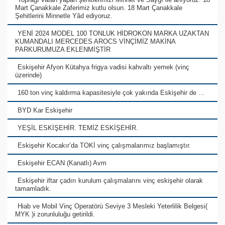
Mart Çanakkale Zaferimiz kutlu olsun. 18 Mart Çanakkale
Şehitlerini Minnetle Yâd ediyoruz.
YENİ 2024 MODEL 100 TONLUK HİDROKON MARKA UZAKTAN
KUMANDALI MERCEDES AROCS VİNÇİMİZ MAKİNA
PARKURUMUZA EKLENMİŞTİR
Eskişehir Afyon Kütahya frigya vadisi kahvaltı yemek (vinç
üzerinde)
160 ton vinç kaldırma kapasitesiyle çok yakında Eskişehir de ...
BYD Kar Eskişehir
YEŞİL ESKİŞEHİR. TEMİZ ESKİŞEHİR.
Eskişehir Kocakır’da TOKİ vinç çalışmalarımız başlamıştır.
Eskişehir ECAN (Kanatlı) Avm
Eskişehir iftar çadırı kurulum çalışmalarını vinç eskişehir olarak
tamamladık.
Hiab ve Mobil Vinç Operatörü Seviye 3 Mesleki Yeterlilik Belgesi(
MYK )i zorunluluğu getirildi.