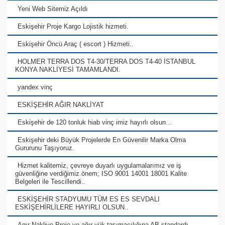
Yeni Web Sitemiz Açıldı
Eskişehir Proje Kargo Lojistik hizmeti.
Eskişehir Öncü Araç ( escort ) Hizmeti..
HOLMER TERRA DOS T4-30/TERRA DOS T4-40 İSTANBUL
KONYA NAKLİYESİ TAMAMLANDI.
yandex vinç
ESKİŞEHİR AĞIR NAKLİYAT
Eskişehir de 120 tonluk hiab vinç imiz hayırlı olsun...
Eskişehir deki Büyük Projelerde En Güvenilir Marka Olma
Gururunu Taşıyoruz.
Hizmet kalitemiz, çevreye duyarlı uygulamalarımız ve iş
güvenliğine verdiğimiz önem; ISO 9001 14001 18001 Kalite
Belgeleri ile Tescillendi..
ESKİŞEHİR STADYUMU TÜM ES ES SEVDALI
ESKİŞEHİRLİLERE HAYIRLI OLSUN..
Agır Nakliye,Proje ve ağır yük taşımacılığına AB standardı