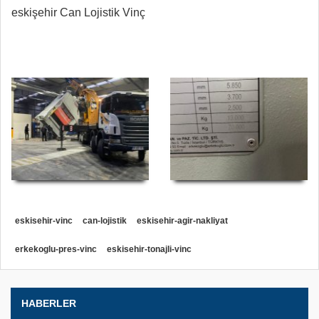
eskişehir Can Lojistik Vinç
eskisehir-vinc
can-lojistik
eskisehir-agir-nakliyat
erkekoglu-pres-vinc
eskisehir-tonajli-vinc
HABERLER