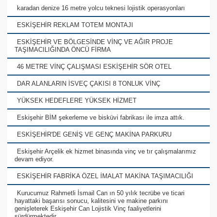
karadan denize 16 metre yolcu teknesi lojistik operasyonları
ESKİŞEHİR REKLAM TOTEM MONTAJI
ESKİŞEHİR VE BÖLGESİNDE VİNÇ VE AĞIR PROJE
TAŞIMACILIĞINDA ÖNCÜ FİRMA
46 METRE VİNÇ ÇALIŞMASI ESKİŞEHİR SÖR OTEL
DAR ALANLARIN İSVEÇ ÇAKISI 8 TONLUK VİNÇ
YÜKSEK HEDEFLERE YÜKSEK HİZMET
Eskişehir BİM şekerleme ve bisküvi fabrikası ile imza attık.
ESKİŞEHİR'DE GENİŞ VE GENÇ MAKİNA PARKURU
Eskişehir Arçelik ek hizmet binasında vinç ve tır çalışmalarımız
devam ediyor.
ESKİŞEHİR FABRİKA ÖZEL İMALAT MAKİNA TAŞIMACILIĞI
Kurucumuz Rahmetli İsmail Can ın 50 yılık tecrübe ve ticari
hayattaki başarısı sonucu, kalitesini ve makine parkını
genişleterek Eskişehir Can Lojistik Vinç faaliyetlerini
sürdürmektedir.