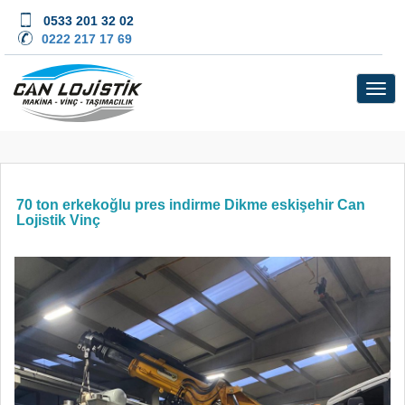
0533 201 32 02
0222 217 17 69
70 ton erkekoğlu pres indirme Dikme eskişehir Can
Lojistik Vinç