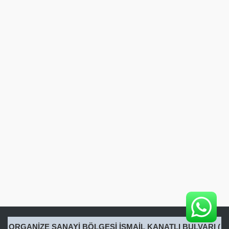
ORGANİZE SANAYİ BÖLGESİ İSMAİL KANATLI BULVARI (