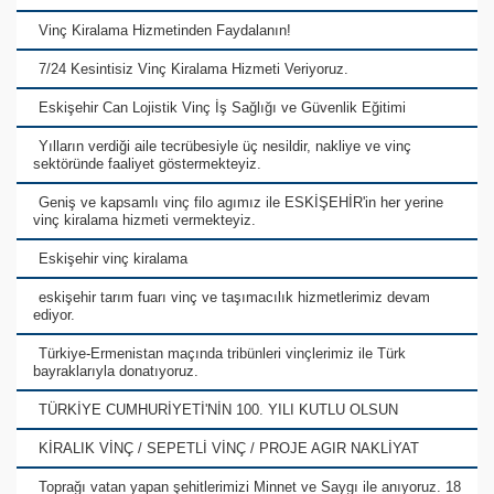
Vinç Kiralama Hizmetinden Faydalanın!
7/24 Kesintisiz Vinç Kiralama Hizmeti Veriyoruz.
Eskişehir Can Lojistik Vinç İş Sağlığı ve Güvenlik Eğitimi
Yılların verdiği aile tecrübesiyle üç nesildir, nakliye ve vinç
sektöründe faaliyet göstermekteyiz.
Geniş ve kapsamlı vinç filo agımız ile ESKİŞEHİR'in her yerine
vinç kiralama hizmeti vermekteyiz.
Eskişehir vinç kiralama
eskişehir tarım fuarı vinç ve taşımacılık hizmetlerimiz devam
ediyor.
Türkiye-Ermenistan maçında tribünleri vinçlerimiz ile Türk
bayraklarıyla donatıyoruz.
TÜRKİYE CUMHURİYETİ'NİN 100. YILI KUTLU OLSUN
KİRALIK VİNÇ / SEPETLİ VİNÇ / PROJE AGIR NAKLİYAT
Toprağı vatan yapan şehitlerimizi Minnet ve Saygı ile anıyoruz. 18