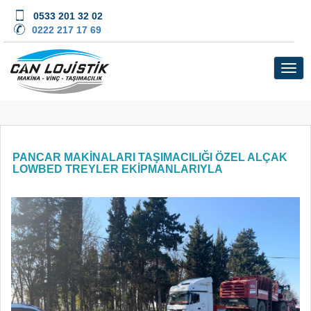
0533 201 32 02
0222 217 17 69
PANCAR MAKİNALARI TAŞIMACILIĞI ÖZEL ALÇAK
LOWBED TREYLER EKİPMANLARIYLA