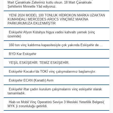
Mart Çanakkale Zaferimiz kutlu olsun. 18 Mart Çanakkale
Şehitlerini Minnetle Yâd ediyoruz.
YENİ 2024 MODEL 100 TONLUK HİDROKON MARKA UZAKTAN
KUMANDALI MERCEDES AROCS VİNÇİMİZ MAKİNA
PARKURUMUZA EKLENMİŞTİR
Eskişehir Afyon Kütahya frigya vadisi kahvaltı yemek (vinç
üzerinde)
160 ton vinç kaldırma kapasitesiyle çok yakında Eskişehir de ...
BYD Kar Eskişehir
YEŞİL ESKİŞEHİR. TEMİZ ESKİŞEHİR.
Eskişehir Kocakır’da TOKİ vinç çalışmalarımız başlamıştır.
Eskişehir ECAN (Kanatlı) Avm
Eskişehir iftar çadırı kurulum çalışmalarını vinç eskişehir olarak
tamamladık.
Hiab ve Mobil Vinç Operatörü Seviye 3 Mesleki Yeterlilik Belgesi(
MYK )i zorunluluğu getirildi.