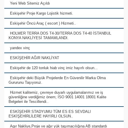
Yeni Web Sitemiz Açıldı
Eskişehir Proje Kargo Lojistik hizmeti.
Eskişehir Öncü Araç ( escort ) Hizmeti..
HOLMER TERRA DOS T4-30/TERRA DOS T4-40 İSTANBUL
KONYA NAKLİYESİ TAMAMLANDI.
yandex vinç
ESKİŞEHİR AĞIR NAKLİYAT
Eskişehir de 120 tonluk hiab vinç imiz hayırlı olsun...
Eskişehir deki Büyük Projelerde En Güvenilir Marka Olma
Gururunu Taşıyoruz.
Hizmet kalitemiz, çevreye duyarlı uygulamalarımız ve iş
güvenliğine verdiğimiz önem; ISO 9001 14001 18001 Kalite
Belgeleri ile Tescillendi..
ESKİŞEHİR STADYUMU TÜM ES ES SEVDALI
ESKİŞEHİRLİLERE HAYIRLI OLSUN..
Agır Nakliye,Proje ve ağır yük taşımacılığına AB standardı