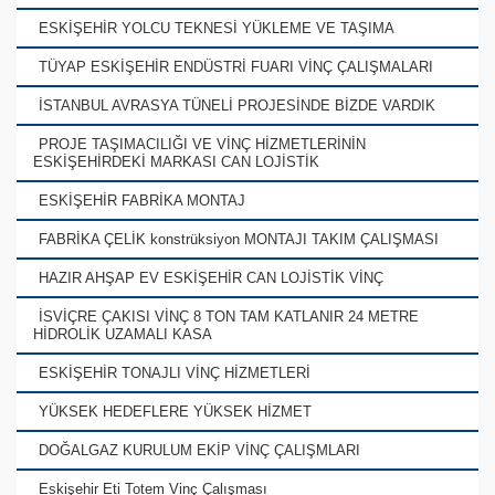
ESKİŞEHİR YOLCU TEKNESİ YÜKLEME VE TAŞIMA
TÜYAP ESKİŞEHİR ENDÜSTRİ FUARI VİNÇ ÇALIŞMALARI
İSTANBUL AVRASYA TÜNELİ PROJESİNDE BİZDE VARDIK
PROJE TAŞIMACILIĞI VE VİNÇ HİZMETLERİNİN
ESKİŞEHİRDEKİ MARKASI CAN LOJİSTİK
ESKİŞEHİR FABRİKA MONTAJ
FABRİKA ÇELİK konstrüksiyon MONTAJI TAKIM ÇALIŞMASI
HAZIR AHŞAP EV ESKİŞEHİR CAN LOJİSTİK VİNÇ
İSVİÇRE ÇAKISI VİNÇ 8 TON TAM KATLANIR 24 METRE
HİDROLİK UZAMALI KASA
ESKİŞEHİR TONAJLI VİNÇ HİZMETLERİ
YÜKSEK HEDEFLERE YÜKSEK HİZMET
DOĞALGAZ KURULUM EKİP VİNÇ ÇALIŞMLARI
Eskişehir Eti Totem Vinç Çalışması