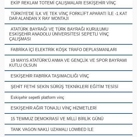
EKİP REKLAM TOTEMİ ÇALIŞMALARI ESKİŞEHİR VİNÇ
TÜRKİYE'DE İLK VE TEK VİNÇ FORKLİFT APARATI İLE -1.KAT
DAR ALANDAN X RAY MONTAJI
ATATÜRK BAYRAĞI VE TÜRK BAYRAĞI KURULUMU
ESKİŞEHİR ANADOLU ÜNİVERSİTESİ SEPETLİ VİNÇ
ÇALIŞMASI
FABRİKA İÇİ ELEKTRİK KÖŞK TRAFO DEPLASMANLARI
19 MAYIS ATATÜRK'Ü ANMA VE GENÇLİK VE SPOR BAYRAMI
KUTLU OLSUN
ESKİŞEHİR FABRİKA TAŞIMACILIĞI VİNÇ
ŞEHİT FETHİ SEKİN SÜRÜŞ TEKNİKLERİ EĞİTİM TESİSİ
Eskişehir sepetli platform vinç
ESKİŞEHİR AĞIR TONAJLI VİNÇ HİZMETLERİ
15 TEMMUZ DEMOKRASİ VE MİLLİ BİRLİK GÜNÜ
TANK VAGON NAKLİ UZAMALI LOWBED İLE