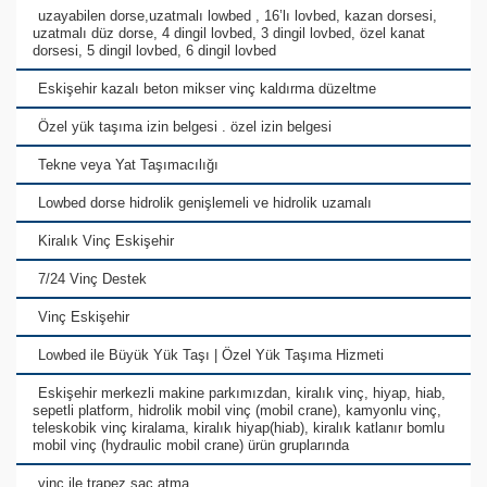
uzayabilen dorse,uzatmalı lowbed , 16’lı lovbed, kazan dorsesi,
uzatmalı düz dorse, 4 dingil lovbed, 3 dingil lovbed, özel kanat
dorsesi, 5 dingil lovbed, 6 dingil lovbed
Eskişehir kazalı beton mikser vinç kaldırma düzeltme
Özel yük taşıma izin belgesi . özel izin belgesi
Tekne veya Yat Taşımacılığı
Lowbed dorse hidrolik genişlemeli ve hidrolik uzamalı
Kiralık Vinç Eskişehir
7/24 Vinç Destek
Vinç Eskişehir
Lowbed ile Büyük Yük Taşı | Özel Yük Taşıma Hizmeti
Eskişehir merkezli makine parkımızdan, kiralık vinç, hiyap, hiab,
sepetli platform, hidrolik mobil vinç (mobil crane), kamyonlu vinç,
teleskobik vinç kiralama, kiralık hiyap(hiab), kiralık katlanır bomlu
mobil vinç (hydraulic mobil crane) ürün gruplarında
vinç ile trapez sac atma