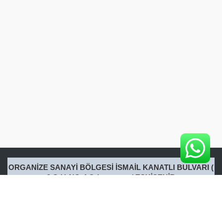
ORGANİZE SANAYİ BÖLGESİ İSMAİL KANATLI BULVARI (
2.Cd.) NO:4 Odunpazarı / ESKİŞEHİR
Tel: 0222 217 17 69
Gsm: 0533 201 32 02