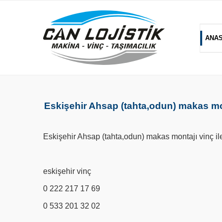
ANA
Eskişehir Ahsap (tahta,odun) makas mon
Eskişehir Ahsap (tahta,odun) makas montajı vinç ile b
eskişehir vinç
0 222 217 17 69
0 533 201 32 02