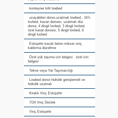
konteyner kilit lowbed
uzayabilen dorse,uzatmalı lowbed , 16’lı
lovbed, kazan dorsesi, uzatmalı düz
dorse, 4 dingil lovbed, 3 dingil lovbed,
özel kanat dorsesi, 5 dingil lovbed, 6
dingil lovbed
Eskişehir kazalı beton mikser vinç
kaldırma düzeltme
Özel yük taşıma izin belgesi . özel izin
belgesi
Tekne veya Yat Taşımacılığı
Lowbed dorse hidrolik genişlemeli ve
hidrolik uzamalı
Kiralık Vinç Eskişehir
7/24 Vinç Destek
Vinç Eskişehir