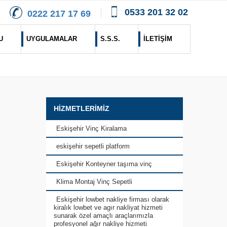
0533 201 32 02
0222 217 17 69
U
UYGULAMALAR
S.S.S.
İLETİŞİM
HİZMETLERİMİZ
Eskişehir Vinç Kiralama
eskişehir sepetli platform
Eskişehir Konteyner taşıma vinç
Klima Montaj Vinç Sepetli
Eskişehir lowbet nakliye firması olarak
kiralık lowbet ve agır nakliyat hizmeti
sunarak özel amaçlı araçlarımızla
profesyonel ağır nakliye hizmeti