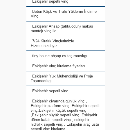
Eskişehir sepetli vinç
Beton Köşk ve Trafo Yükleme İndirme
Vinç
Eskişehir Ahsap (tahta,odun) makas
montajı vinç ile
7/24 Kiralık Vinçlerimizle
Hizmetinizdeyiz.
tiny house ahşap ev taşımacılıgı
Eskişehir vinç kiralama fiyatları
Eskişehir Yük Mühendisliği ve Proje
Taşımacılıgı
Eskisehir sepetli vinc
Eskişehir civarında günlük vinç ,
Eskişehir platform vinç, Eskişehir sepetli
vinç,Eskişehir küçük sepetli vinç
,Eskişehir büyük sepetli vinç ,Eskişehir
döner kafalı sepetli vinç , eskişehir
hidrolik sepetli vinç , Eskişehir araç üstü
sepetli vinç kiralama