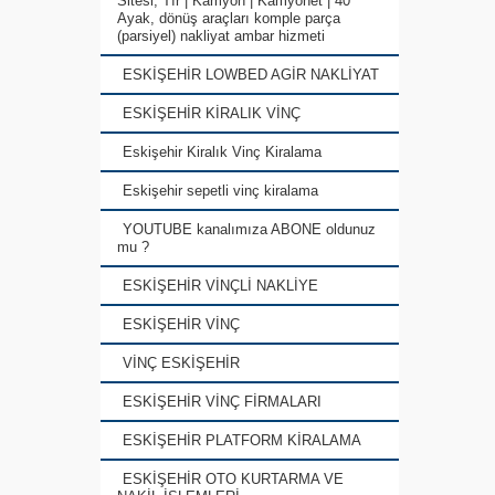
Sitesi, Tır | Kamyon | Kamyonet | 40
Ayak, dönüş araçları komple parça
(parsiyel) nakliyat ambar hizmeti
ESKİŞEHİR LOWBED AGİR NAKLİYAT
ESKİŞEHİR KİRALIK VİNÇ
Eskişehir Kiralık Vinç Kiralama
Eskişehir sepetli vinç kiralama
YOUTUBE kanalımıza ABONE oldunuz
mu ?
ESKİŞEHİR VİNÇLİ NAKLİYE
ESKİŞEHİR VİNÇ
VİNÇ ESKİŞEHİR
ESKİŞEHİR VİNÇ FİRMALARI
ESKİŞEHİR PLATFORM KİRALAMA
ESKİŞEHİR OTO KURTARMA VE