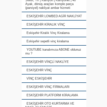
Sitesi, Tır | Kamyon | Kamyonet | 40
Ayak, dönüş araçları komple parça
(parsiyel) nakliyat ambar hizmeti
ESKİŞEHİR LOWBED AGİR NAKLİYAT
ESKİŞEHİR KİRALIK VİNÇ
Eskişehir Kiralık Vinç Kiralama
Eskişehir sepetli vinç kiralama
YOUTUBE kanalımıza ABONE oldunuz
mu ?
ESKİŞEHİR VİNÇLİ NAKLİYE
ESKİŞEHİR VİNÇ
VİNÇ ESKİŞEHİR
ESKİŞEHİR VİNÇ FİRMALARI
ESKİŞEHİR PLATFORM KİRALAMA
ESKİŞEHİR OTO KURTARMA VE