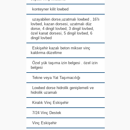
konteyner kilit lowbed
uzayabilen dorse,uzatmalı lowbed , 16’lı
lovbed, kazan dorsesi, uzatmalı düz
dorse, 4 dingil lovbed, 3 dingil lovbed,
özel kanat dorsesi, 5 dingil lovbed, 6
dingil lovbed
Eskişehir kazalı beton mikser vinç
kaldırma düzeltme
Özel yük taşıma izin belgesi . özel izin
belgesi
Tekne veya Yat Taşımacılığı
Lowbed dorse hidrolik genişlemeli ve
hidrolik uzamalı
Kiralık Vinç Eskişehir
7/24 Vinç Destek
Vinç Eskişehir