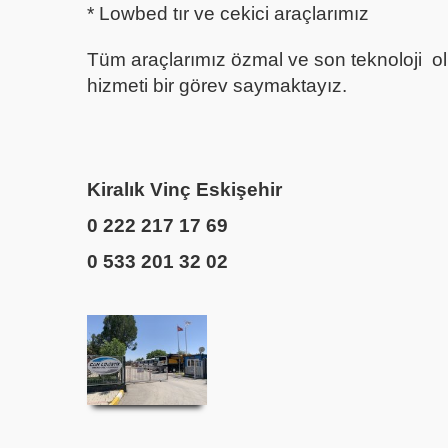
* Lowbed tır ve cekici araçlarımız
Tüm araçlarımız özmal ve son teknoloji olup
hizmeti bir görev saymaktayız.
Kiralık Vinç Eskişehir
0 222 217 17 69
0 533 201 32 02