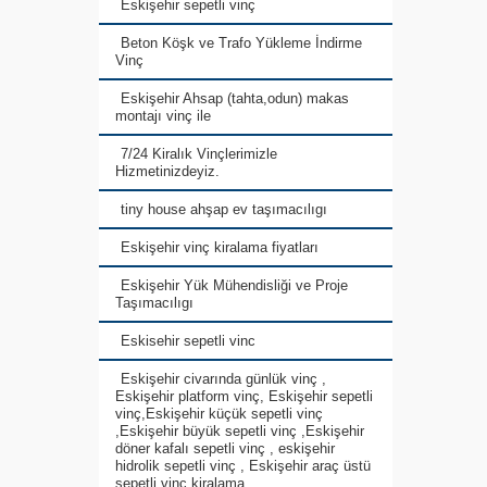
Eskişehir sepetli vinç
Beton Köşk ve Trafo Yükleme İndirme
Vinç
Eskişehir Ahsap (tahta,odun) makas
montajı vinç ile
7/24 Kiralık Vinçlerimizle
Hizmetinizdeyiz.
tiny house ahşap ev taşımacılıgı
Eskişehir vinç kiralama fiyatları
Eskişehir Yük Mühendisliği ve Proje
Taşımacılıgı
Eskisehir sepetli vinc
Eskişehir civarında günlük vinç ,
Eskişehir platform vinç, Eskişehir sepetli
vinç,Eskişehir küçük sepetli vinç
,Eskişehir büyük sepetli vinç ,Eskişehir
döner kafalı sepetli vinç , eskişehir
hidrolik sepetli vinç , Eskişehir araç üstü
sepetli vinç kiralama