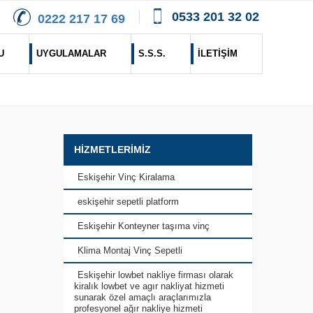
0533 201 32 02
0222 217 17 69
U
UYGULAMALAR
S.S.S.
İLETİŞİM
HİZMETLERİMİZ
Eskişehir Vinç Kiralama
eskişehir sepetli platform
Eskişehir Konteyner taşıma vinç
Klima Montaj Vinç Sepetli
Eskişehir lowbet nakliye firması olarak
kiralık lowbet ve agır nakliyat hizmeti
sunarak özel amaçlı araçlarımızla
profesyonel ağır nakliye hizmeti