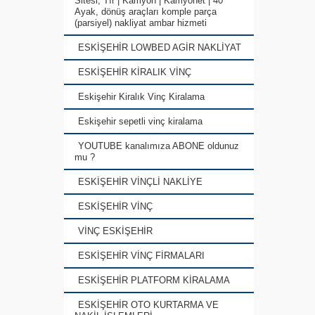
Sitesi, Tır | Kamyon | Kamyonet | 40
Ayak, dönüş araçları komple parça
(parsiyel) nakliyat ambar hizmeti
ESKİŞEHİR LOWBED AGİR NAKLİYAT
ESKİŞEHİR KİRALIK VİNÇ
Eskişehir Kiralık Vinç Kiralama
Eskişehir sepetli vinç kiralama
YOUTUBE kanalımıza ABONE oldunuz
mu ?
ESKİŞEHİR VİNÇLİ NAKLİYE
ESKİŞEHİR VİNÇ
VİNÇ ESKİŞEHİR
ESKİŞEHİR VİNÇ FİRMALARI
ESKİŞEHİR PLATFORM KİRALAMA
ESKİŞEHİR OTO KURTARMA VE