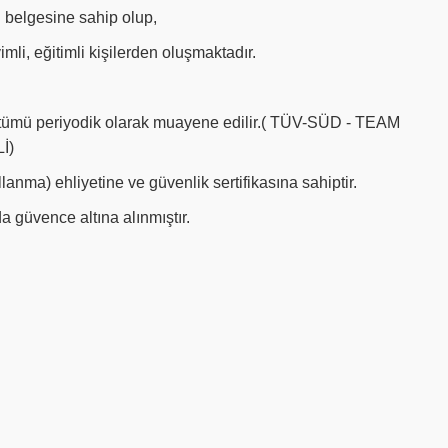
i belgesine sahip olup,
mli, eğitimli kişilerden oluşmaktadır.
nın tümü periyodik olarak muayene edilir.( TÜV-SÜD - TEAM
İ)
llanma) ehliyetine ve güvenlik sertifikasına sahiptir.
 güvence altına alınmıştır.