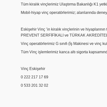
Tüm kiralık vinçlerimiz Ulaştırma Bakanlığı K1 yetk
Mobil-hiyap vinç operatörlerimiz; alanlarında deneyi
Eskişehir Vinç ’in kiralık vinçlerinin ve hiyapları
PREVENT SERFİFİKALI ve TÜRKAK AKREDİTEL
Vinç operatörlerimiz G sınıfı (İş Makinesi ve vinç ku
Tüm Vinç işlemlerimiz kanca altı sigorta kapsamında
Vinç Eskişehir
0 222 217 17 69
0 533 201 32 02