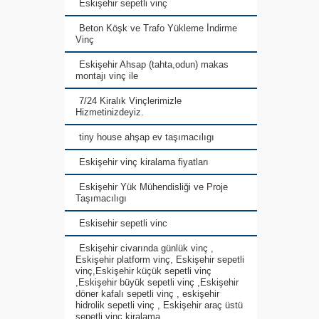
Eskişehir sepetli vinç
Beton Köşk ve Trafo Yükleme İndirme
Vinç
Eskişehir Ahsap (tahta,odun) makas
montajı vinç ile
7/24 Kiralık Vinçlerimizle
Hizmetinizdeyiz.
tiny house ahşap ev taşımacılıgı
Eskişehir vinç kiralama fiyatları
Eskişehir Yük Mühendisliği ve Proje
Taşımacılıgı
Eskisehir sepetli vinc
Eskişehir civarında günlük vinç ,
Eskişehir platform vinç, Eskişehir sepetli
vinç,Eskişehir küçük sepetli vinç
,Eskişehir büyük sepetli vinç ,Eskişehir
döner kafalı sepetli vinç , eskişehir
hidrolik sepetli vinç , Eskişehir araç üstü
sepetli vinç kiralama