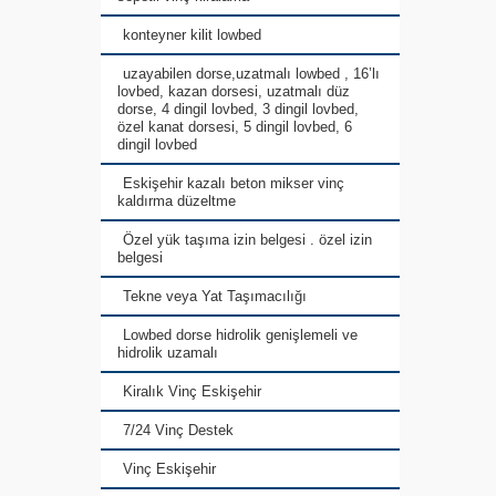
konteyner kilit lowbed
uzayabilen dorse,uzatmalı lowbed , 16’lı
lovbed, kazan dorsesi, uzatmalı düz
dorse, 4 dingil lovbed, 3 dingil lovbed,
özel kanat dorsesi, 5 dingil lovbed, 6
dingil lovbed
Eskişehir kazalı beton mikser vinç
kaldırma düzeltme
Özel yük taşıma izin belgesi . özel izin
belgesi
Tekne veya Yat Taşımacılığı
Lowbed dorse hidrolik genişlemeli ve
hidrolik uzamalı
Kiralık Vinç Eskişehir
7/24 Vinç Destek
Vinç Eskişehir