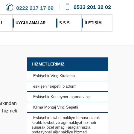
0533 201 32 02
0222 217 17 69
U
UYGULAMALAR
S.S.S.
İLETİŞİM
HİZMETLERİMİZ
Eskişehir Vinç Kiralama
eskişehir sepetli platform
Eskişehir Konteyner taşıma vinç
parkından
Klima Montaj Vinç Sepetli
a hizmeti
Eskişehir lowbet nakliye firması olarak
kiralık lowbet ve agır nakliyat hizmeti
sunarak özel amaçlı araçlarımızla
profesyonel ağır nakliye hizmeti