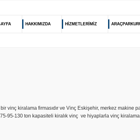
SAYFA
HAKKIMIZDA
HİZMETLERİMİZ
ARAÇPARKUR
li bir vinç kiralama firmasıdır ve Vinç Eskişehir, merkez makine 
5-95-130 ton kapasiteli kiralık vinç ve hiyaplarla vinç kiralam